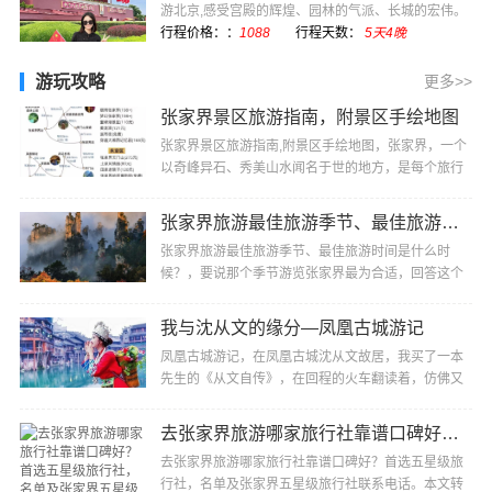
游北京,感受宫殿的辉煌、园林的气派、长城的宏伟。
感受现代化国际···
行程价格：：
1088
行程天数：
5天4晚
游玩攻略
更多>>
张家界景区旅游指南，附景区手绘地图
张家界景区旅游指南,附景区手绘地图，张家界，一个
以奇峰异石、秀美山水闻名于世的地方，是每个旅行
者梦寐以求的目的地。以下为您推荐张家界不容错过
的···
张家界旅游最佳旅游季节、最佳旅游时间是什么时候？
张家界旅游最佳旅游季节、最佳旅游时间是什么时
候？，要说那个季节游览张家界最为合适，回答这个
问题还真有点难度，因为张家界是个纯自然性风景
区，一···
我与沈从文的缘分—凤凰古城游记
凤凰古城游记，在凤凰古城沈从文故居，我买了一本
先生的《从文自传》，在回程的火车翻读着，仿佛又
走进凤凰，走进沈从文，他的过去，他的童年、他的
所···
去张家界旅游哪家旅行社靠谱口碑好？首选五星级旅行社，名单及张家界五星级旅行社联系电话
去张家界旅游哪家旅行社靠谱口碑好？首选五星级旅
行社，名单及张家界五星级旅行社联系电话。本文转