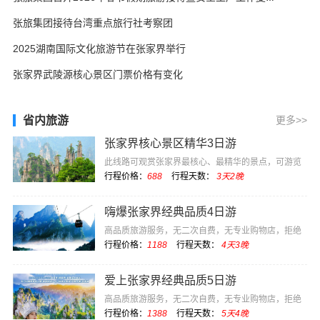
张旅集团接待台湾重点旅行社考察团
2025湖南国际文化旅游节在张家界举行
张家界武陵源核心景区门票价格有变化
省内旅游
更多>>
张家界核心景区精华3日游
此线路可观赏张家界最核心、最精华的景点，可游览
电影《阿凡达》···
行程价格：
688
行程天数：
3天2晚
嗨爆张家界经典品质4日游
高品质旅游服务，无二次自费，无专业购物店，拒绝
低价坑团
行程价格：
1188
行程天数：
4天3晚
爱上张家界经典品质5日游
高品质旅游服务，无二次自费，无专业购物店，拒绝
低价坑团
行程价格：
1388
行程天数：
5天4晚