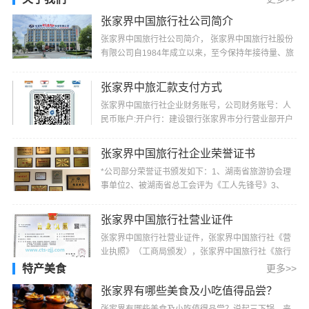
张家界中国旅行社公司简介
张家界中国旅行社公司简介， 张家界中国旅行社股份
有限公司自1984年成立以来，至今保持年接待量、旅
游收入、上缴税费居同行业前茅的记录，并多次被“省
···
张家界中旅汇款支付方式
张家界中国旅行社企业财务账号，公司财务账号：人
民币账户:开户行：建设银行张家界市分行营业部开户
名：张家界中国旅行社股份有限公司帐号：4300
1520···
张家界中国旅行社企业荣誉证书
*公司部分荣誉证书颁发如下：1、湖南省旅游协会理
事单位2、被湖南省总工会评为《工人先锋号》3、
2000年4月份被湖南省旅游局评为《1999年湖南省最
佳旅行···
张家界中国旅行社营业证件
张家界中国旅行社营业证件，张家界中国旅行社《营
业执照》（工商局颁发），张家界中国旅行社《旅行
社业务经营许可证》（旅游局颁发）
特产美食
更多>>
张家界有哪些美食及小吃值得品尝？