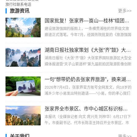
自：张家界日报本报讯（董明勤）2026年1月19日，
湖南···
旅游资讯
更多>>
国家批复！张家界—崀山—桂林“组团出道”，被列为全国重点培育旅游廊带
建设旅游强国的版图上，一条横贯湘桂的世界级文旅
廊道正式落笔。今年7月，经国务院批复的《旅游强国
建设“十五五”规划》明确，张家界—崀山—桂林被列···
湖南日报社独家策划《大张“齐”鼓》大张家界国际旅游区大型全媒体报道即将启动
湖南日报社《大张“齐”鼓》大张家界国际旅游区大型全
媒体报道暨“天子山索道杯”第九届航拍武陵源影像创新
大赛将于7月30日在张家界市武陵源区标志门启···
一句“想带奶奶去张家界旅游”，换来湖南张家界全网的邀请
2026年7月4日，张家界官方账号全网发文，向18岁的
湘乡少年小易发出特别邀请——“小易，你的孝心我们
看到了，你的心愿，张家界听到了。来吧！替爸妈陪
···
张家界全市景区、市中心城区标识标牌国际化建设专题会议召开
本报讯（全媒体记者 向文 庹兴亮 刘梓华）6月17日下
午，市委副书记、代市长陈澎主持召开全市景区、市
中心城区标识标牌国际化建设专题会议，强调要坚持
···
关于我们
更多>>