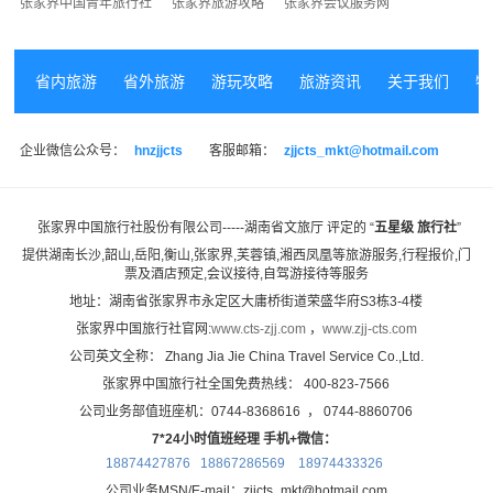
张家界中国青年旅行社
张家界旅游攻略
张家界会议服务网
省内旅游
省外旅游
游玩攻略
旅游资讯
关于我们
特
企业微信公众号：
hnzjjcts
客服邮箱：
zjjcts_mkt@hotmail.com
张家界中国旅行社股份有限公司-----湖南省文旅厅 评定的 “
五星级 旅行社
”
提供湖南长沙,韶山,岳阳,衡山,张家界,芙蓉镇,湘西凤凰等旅游服务,
行程报价,门
票及酒店预定,会议接待,自驾游接待等服务
地址：湖南省张家界市永定区大庸桥街道荣盛华府S3栋3-4楼
张家界中国旅行社官网:
www.cts-zjj.com
，
www.zjj-cts.com
公司英文全称： Zhang Jia Jie China Travel Service Co.,Ltd.
张家界中国旅行社全国免费热线： 400-823-7566
公司业务部值班座机：0744-8368616 ， 0744-8860706
7*24小时值班经理 手机+微信：
18874427876 18867286569
18974433326
公司业务MSN/E-mail：zjjcts_mkt@hotmail.com