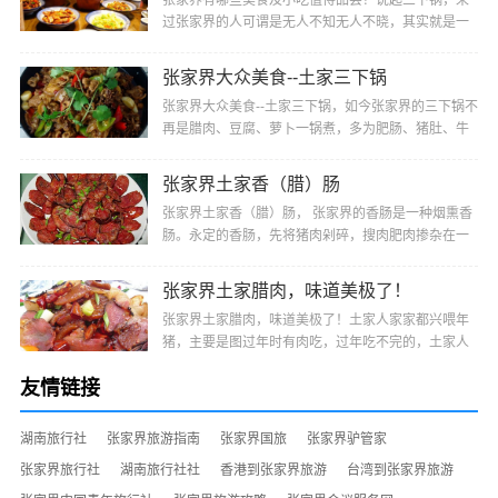
张家界有哪些美食及小吃值得品尝？说起三下锅，来
过张家界的人可谓是无人不知无人不晓，其实就是一
种很方便的干锅，它是由三种主料做成的，多为肥
肠、···
张家界大众美食--土家三下锅
张家界大众美食--土家三下锅，如今张家界的三下锅不
再是腊肉、豆腐、萝卜一锅煮，多为肥肠、猪肚、牛
肚、羊肚、猪蹄或猪头肉等选其中二、三样或多样经
···
张家界土家香（腊）肠
张家界土家香（腊）肠， 张家界的香肠是一种烟熏香
肠。永定的香肠，先将猪肉剁碎，搜肉肥肉掺杂在一
起，再与盐、辣椒、姜、陈皮、花椒及其他调料均匀
搅···
张家界土家腊肉，味道美极了！
张家界土家腊肉，味道美极了！土家人家家都兴喂年
猪，主要是图过年时有肉吃，过年吃不完的，土家人
便把它制作成腊肉，不仅便于保存，而且肉色更加好
友情链接
看···
湖南旅行社
张家界旅游指南
张家界国旅
张家界驴管家
张家界旅行社
湖南旅行社社
香港到张家界旅游
台湾到张家界旅游