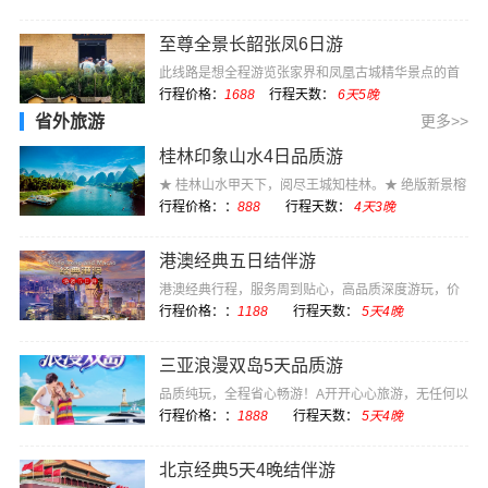
至尊全景长韶张凤6日游
此线路是想全程游览张家界和凤凰古城精华景点的首
选，长沙开始长···
行程价格：
1688
行程天数：
6天5晚
省外旅游
更多>>
桂林印象山水4日品质游
★ 桂林山水甲天下，阅尽王城知桂林。★ 绝版新景榕
杉湖，演绎着···
行程价格：：
888
行程天数：
4天3晚
港澳经典五日结伴游
港澳经典行程，服务周到贴心，高品质深度游玩，价
格实惠
行程价格：：
1188
行程天数：
5天4晚
三亚浪漫双岛5天品质游
品质纯玩，全程省心畅游！A开开心心旅游，无任何以
购物为目的的强···
行程价格：：
1888
行程天数：
5天4晚
北京经典5天4晚结伴游