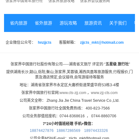
张家界中国青年旅行社
张家界旅游攻略
张家界会议服务网
省内旅游
省外旅游
游玩攻略
旅游资讯
关于我们
特
企业微信公众号：
hnzjjcts
客服邮箱：
zjjcts_mkt@hotmail.com
张家界中国旅行社股份有限公司-----湖南省文旅厅 评定的 “
五星级 旅行社
”
提供湖南长沙,韶山,岳阳,衡山,张家界,芙蓉镇,湘西凤凰等旅游服务,
行程报价,门
票及酒店预定,会议接待,自驾游接待等服务
地址：湖南省张家界市永定区大庸桥街道荣盛华府S3栋3-4楼
张家界中国旅行社官网:
www.cts-zjj.com
，
www.zjj-cts.com
公司英文全称： Zhang Jia Jie China Travel Service Co.,Ltd.
张家界中国旅行社全国免费热线： 400-823-7566
公司业务部值班座机：0744-8368616 ， 0744-8860706
7*24小时值班经理 手机+微信：
18874427876 18867286569
18974433326
公司业务MSN/E-mail：zjjcts_mkt@hotmail.com