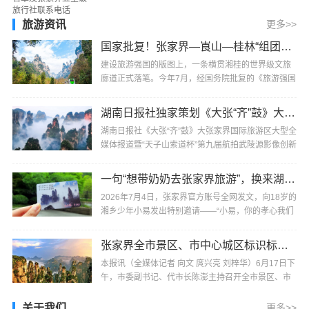
自：张家界日报本报讯（董明勤）2026年1月19日，
湖南···
旅游资讯
更多>>
国家批复！张家界—崀山—桂林“组团出道”，被列为全国重点培育旅游廊带
建设旅游强国的版图上，一条横贯湘桂的世界级文旅
廊道正式落笔。今年7月，经国务院批复的《旅游强国
建设“十五五”规划》明确，张家界—崀山—桂林被列···
湖南日报社独家策划《大张“齐”鼓》大张家界国际旅游区大型全媒体报道即将启动
湖南日报社《大张“齐”鼓》大张家界国际旅游区大型全
媒体报道暨“天子山索道杯”第九届航拍武陵源影像创新
大赛将于7月30日在张家界市武陵源区标志门启···
一句“想带奶奶去张家界旅游”，换来湖南张家界全网的邀请
2026年7月4日，张家界官方账号全网发文，向18岁的
湘乡少年小易发出特别邀请——“小易，你的孝心我们
看到了，你的心愿，张家界听到了。来吧！替爸妈陪
···
张家界全市景区、市中心城区标识标牌国际化建设专题会议召开
本报讯（全媒体记者 向文 庹兴亮 刘梓华）6月17日下
午，市委副书记、代市长陈澎主持召开全市景区、市
中心城区标识标牌国际化建设专题会议，强调要坚持
···
关于我们
更多>>