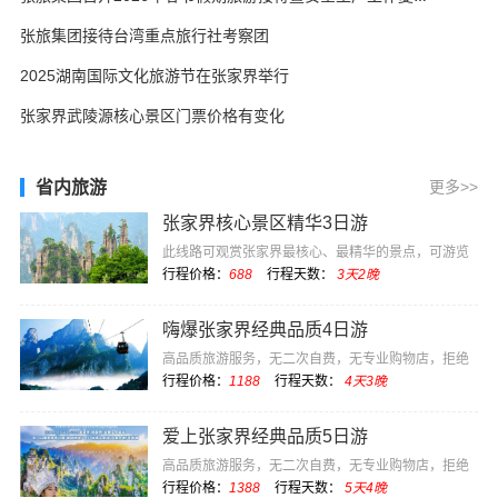
张旅集团接待台湾重点旅行社考察团
2025湖南国际文化旅游节在张家界举行
张家界武陵源核心景区门票价格有变化
省内旅游
更多>>
张家界核心景区精华3日游
此线路可观赏张家界最核心、最精华的景点，可游览
电影《阿凡达》···
行程价格：
688
行程天数：
3天2晚
嗨爆张家界经典品质4日游
高品质旅游服务，无二次自费，无专业购物店，拒绝
低价坑团
行程价格：
1188
行程天数：
4天3晚
爱上张家界经典品质5日游
高品质旅游服务，无二次自费，无专业购物店，拒绝
低价坑团
行程价格：
1388
行程天数：
5天4晚