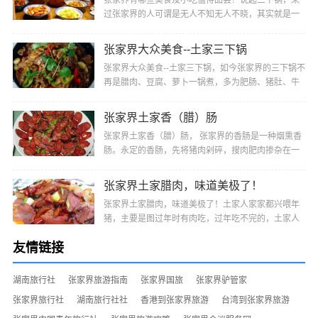
张家界有哪些美食及小吃值得品尝？说起三下锅，来
过张家界的人可谓是无人不知无人不晓，其实就是一
种很方便的干锅，它是由三种主料做成的，多为肥
肠、···
张家界大众美食--土家三下锅
张家界大众美食--土家三下锅，如今张家界的三下锅不
再是腊肉、豆腐、萝卜一锅煮，多为肥肠、猪肚、牛
肚、羊肚、猪蹄或猪头肉等选其中二、三样或多样经
···
张家界土家香（腊）肠
张家界土家香（腊）肠， 张家界的香肠是一种烟熏香
肠。永定的香肠，先将猪肉剁碎，搜肉肥肉掺杂在一
起，再与盐、辣椒、姜、陈皮、花椒及其他调料均匀
搅···
张家界土家腊肉，味道美极了！
张家界土家腊肉，味道美极了！土家人家家都兴喂年
猪，主要是图过年时有肉吃，过年吃不完的，土家人
便把它制作成腊肉，不仅便于保存，而且肉色更加好
友情链接
看···
湖南旅行社
张家界旅游指南
张家界国旅
张家界驴管家
张家界旅行社
湖南旅行社社
香港到张家界旅游
台湾到张家界旅游