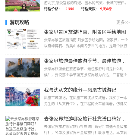
游北京,感受宫殿的辉煌、园林的气派、长城的宏伟。
感受现代化国际···
行程价格：：
1088
行程天数：
5天4晚
游玩攻略
更多>>
张家界景区旅游指南，附景区手绘地图
张家界景区旅游指南,附景区手绘地图，张家界，一个
以奇峰异石、秀美山水闻名于世的地方，是每个旅行
者梦寐以求的目的地。以下为您推荐张家界不容错过
的···
张家界旅游最佳旅游季节、最佳旅游时间是什么时候？
张家界旅游最佳旅游季节、最佳旅游时间是什么时
候？，要说那个季节游览张家界最为合适，回答这个
问题还真有点难度，因为张家界是个纯自然性风景
区，一···
我与沈从文的缘分—凤凰古城游记
凤凰古城游记，在凤凰古城沈从文故居，我买了一本
先生的《从文自传》，在回程的火车翻读着，仿佛又
走进凤凰，走进沈从文，他的过去，他的童年、他的
所···
去张家界旅游哪家旅行社靠谱口碑好？首选五星级旅行社，名单及张家界五星级旅行社联系电话
去张家界旅游哪家旅行社靠谱口碑好？首选五星级旅
行社，名单及张家界五星级旅行社联系电话。本文转