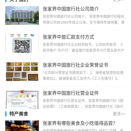
张家界中国旅行社公司简介
张家界中国旅行社公司简介， 张家界中国旅行社股份
有限公司自1984年成立以来，至今保持年接待量、旅
游收入、上缴税费居同行业前茅的记录，并多次被“省
···
张家界中旅汇款支付方式
张家界中国旅行社企业财务账号，公司财务账号：人
民币账户:开户行：建设银行张家界市分行营业部开户
名：张家界中国旅行社股份有限公司帐号：4300
1520···
张家界中国旅行社企业荣誉证书
*公司部分荣誉证书颁发如下：1、湖南省旅游协会理
事单位2、被湖南省总工会评为《工人先锋号》3、
2000年4月份被湖南省旅游局评为《1999年湖南省最
佳旅行···
张家界中国旅行社营业证件
张家界中国旅行社营业证件，张家界中国旅行社《营
业执照》（工商局颁发），张家界中国旅行社《旅行
社业务经营许可证》（旅游局颁发）
特产美食
更多>>
张家界有哪些美食及小吃值得品尝？