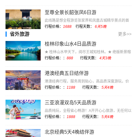
至尊全景长韶张凤6日游
此线路是想全程游览张家界和凤凰古城精华景点的首
选，长沙开始长···
行程价格：
1688
行程天数：
6天5晚
省外旅游
更多>>
桂林印象山水4日品质游
★ 桂林山水甲天下，阅尽王城知桂林。★ 绝版新景榕
杉湖，演绎着···
行程价格：：
888
行程天数：
4天3晚
港澳经典五日结伴游
港澳经典行程，服务周到贴心，高品质深度游玩，价
格实惠
行程价格：：
1188
行程天数：
5天4晚
三亚浪漫双岛5天品质游
品质纯玩，全程省心畅游！A开开心心旅游，无任何以
购物为目的的强···
行程价格：：
1888
行程天数：
5天4晚
北京经典5天4晚结伴游