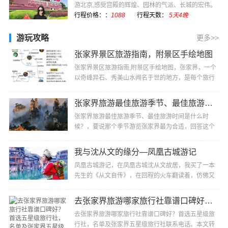
游北京,感受宫殿的辉煌、园林的气派、长城的宏伟。
感受现代化国际···
行程价格：：
1088
行程天数：
5天4晚
游玩攻略
更多>>
张家界景区旅游指南，附景区手绘地图
张家界景区旅游指南,附景区手绘地图，张家界，一个
以奇峰异石、秀美山水闻名于世的地方，是每个旅行
者梦寐以求的目的地。以下为您推荐张家界不容错过
的···
张家界旅游最佳旅游季节、最佳旅游时间是什么时候？
张家界旅游最佳旅游季节、最佳旅游时间是什么时
候？，要说那个季节游览张家界最为合适，回答这个
问题还真有点难度，因为张家界是个纯自然性风景
区，一···
我与沈从文的缘分—凤凰古城游记
凤凰古城游记，在凤凰古城沈从文故居，我买了一本
先生的《从文自传》，在回程的火车翻读着，仿佛又
走进凤凰，走进沈从文，他的过去，他的童年、他的
所···
去张家界旅游哪家旅行社靠谱口碑好？首选五星级旅行社，名单及张家界五星级旅行社联系电话
去张家界旅游哪家旅行社靠谱口碑好？首选五星级旅
行社，名单及张家界五星级旅行社联系电话。本文转