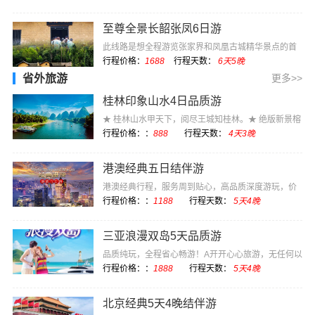
至尊全景长韶张凤6日游
此线路是想全程游览张家界和凤凰古城精华景点的首
选，长沙开始长···
行程价格：
1688
行程天数：
6天5晚
省外旅游
更多>>
桂林印象山水4日品质游
★ 桂林山水甲天下，阅尽王城知桂林。★ 绝版新景榕
杉湖，演绎着···
行程价格：：
888
行程天数：
4天3晚
港澳经典五日结伴游
港澳经典行程，服务周到贴心，高品质深度游玩，价
格实惠
行程价格：：
1188
行程天数：
5天4晚
三亚浪漫双岛5天品质游
品质纯玩，全程省心畅游！A开开心心旅游，无任何以
购物为目的的强···
行程价格：：
1888
行程天数：
5天4晚
北京经典5天4晚结伴游