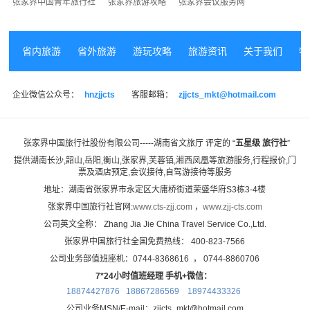
张家界中国青年旅行社
张家界旅游攻略
张家界会议服务网
省内旅游
省外旅游
游玩攻略
旅游资讯
关于我们
特
企业微信公众号：
hnzjjcts
客服邮箱：
zjjcts_mkt@hotmail.com
张家界中国旅行社股份有限公司-----湖南省文旅厅 评定的 “
五星级 旅行社
”
提供湖南长沙,韶山,岳阳,衡山,张家界,芙蓉镇,湘西凤凰等旅游服务,
行程报价,门
票及酒店预定,会议接待,自驾游接待等服务
地址：湖南省张家界市永定区大庸桥街道荣盛华府S3栋3-4楼
张家界中国旅行社官网:
www.cts-zjj.com
，
www.zjj-cts.com
公司英文全称： Zhang Jia Jie China Travel Service Co.,Ltd.
张家界中国旅行社全国免费热线： 400-823-7566
公司业务部值班座机：0744-8368616 ， 0744-8860706
7*24小时值班经理 手机+微信：
18874427876 18867286569
18974433326
公司业务MSN/E-mail：zjjcts_mkt@hotmail.com