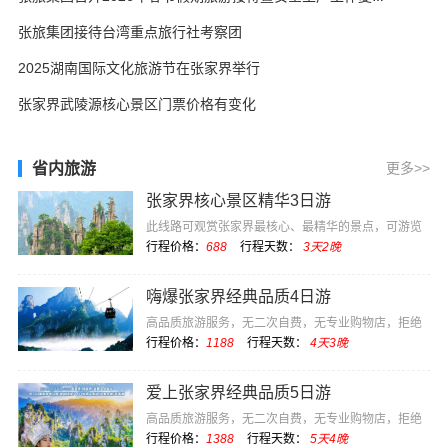
张旅集团接待台湾重点旅行社考察团
2025湖南国际文化旅游节在张家界举行
张家界武陵源核心景区门票价格有变化
省内旅游
更多>>
张家界核心景区精华3日游
此线路可观赏张家界最核心、最精华的景点，可游览
电影《阿凡达》···
行程价格：
688
行程天数：
3天2晚
嗨爆张家界经典品质4日游
高品质旅游服务，无二次自费，无专业购物店，拒绝
低价坑团
行程价格：
1188
行程天数：
4天3晚
爱上张家界经典品质5日游
高品质旅游服务，无二次自费，无专业购物店，拒绝
低价坑团
行程价格：
1388
行程天数：
5天4晚