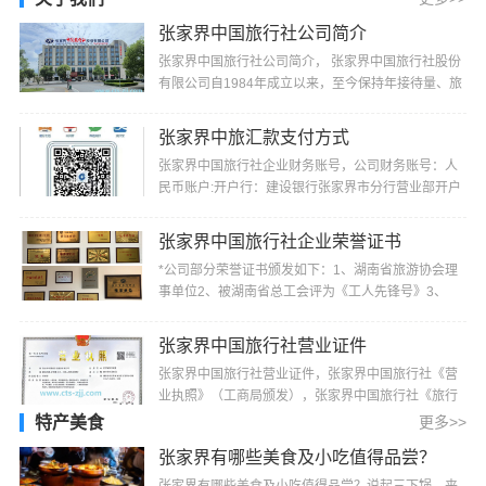
张家界中国旅行社公司简介
张家界中国旅行社公司简介， 张家界中国旅行社股份
有限公司自1984年成立以来，至今保持年接待量、旅
游收入、上缴税费居同行业前茅的记录，并多次被“省
···
张家界中旅汇款支付方式
张家界中国旅行社企业财务账号，公司财务账号：人
民币账户:开户行：建设银行张家界市分行营业部开户
名：张家界中国旅行社股份有限公司帐号：4300
1520···
张家界中国旅行社企业荣誉证书
*公司部分荣誉证书颁发如下：1、湖南省旅游协会理
事单位2、被湖南省总工会评为《工人先锋号》3、
2000年4月份被湖南省旅游局评为《1999年湖南省最
佳旅行···
张家界中国旅行社营业证件
张家界中国旅行社营业证件，张家界中国旅行社《营
业执照》（工商局颁发），张家界中国旅行社《旅行
社业务经营许可证》（旅游局颁发）
特产美食
更多>>
张家界有哪些美食及小吃值得品尝？