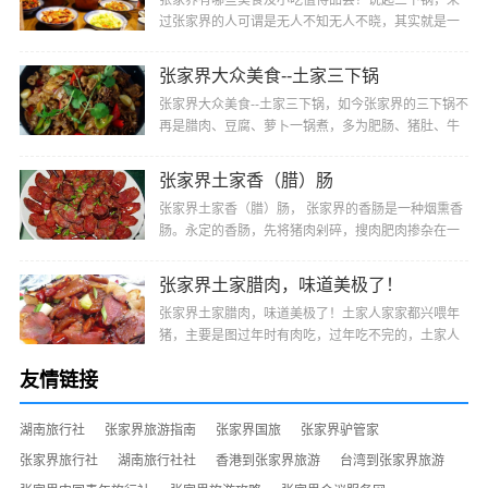
张家界有哪些美食及小吃值得品尝？说起三下锅，来
过张家界的人可谓是无人不知无人不晓，其实就是一
种很方便的干锅，它是由三种主料做成的，多为肥
肠、···
张家界大众美食--土家三下锅
张家界大众美食--土家三下锅，如今张家界的三下锅不
再是腊肉、豆腐、萝卜一锅煮，多为肥肠、猪肚、牛
肚、羊肚、猪蹄或猪头肉等选其中二、三样或多样经
···
张家界土家香（腊）肠
张家界土家香（腊）肠， 张家界的香肠是一种烟熏香
肠。永定的香肠，先将猪肉剁碎，搜肉肥肉掺杂在一
起，再与盐、辣椒、姜、陈皮、花椒及其他调料均匀
搅···
张家界土家腊肉，味道美极了！
张家界土家腊肉，味道美极了！土家人家家都兴喂年
猪，主要是图过年时有肉吃，过年吃不完的，土家人
便把它制作成腊肉，不仅便于保存，而且肉色更加好
友情链接
看···
湖南旅行社
张家界旅游指南
张家界国旅
张家界驴管家
张家界旅行社
湖南旅行社社
香港到张家界旅游
台湾到张家界旅游