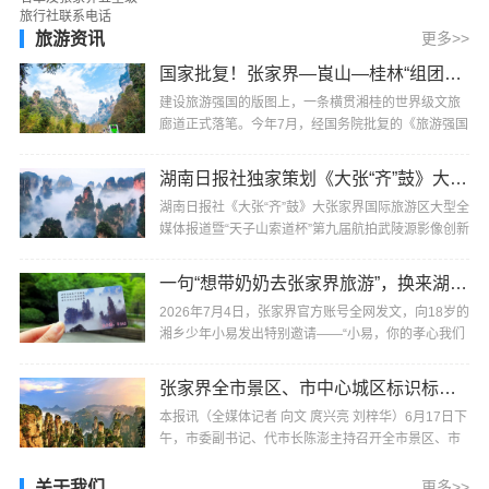
自：张家界日报本报讯（董明勤）2026年1月19日，
湖南···
旅游资讯
更多>>
国家批复！张家界—崀山—桂林“组团出道”，被列为全国重点培育旅游廊带
建设旅游强国的版图上，一条横贯湘桂的世界级文旅
廊道正式落笔。今年7月，经国务院批复的《旅游强国
建设“十五五”规划》明确，张家界—崀山—桂林被列···
湖南日报社独家策划《大张“齐”鼓》大张家界国际旅游区大型全媒体报道即将启动
湖南日报社《大张“齐”鼓》大张家界国际旅游区大型全
媒体报道暨“天子山索道杯”第九届航拍武陵源影像创新
大赛将于7月30日在张家界市武陵源区标志门启···
一句“想带奶奶去张家界旅游”，换来湖南张家界全网的邀请
2026年7月4日，张家界官方账号全网发文，向18岁的
湘乡少年小易发出特别邀请——“小易，你的孝心我们
看到了，你的心愿，张家界听到了。来吧！替爸妈陪
···
张家界全市景区、市中心城区标识标牌国际化建设专题会议召开
本报讯（全媒体记者 向文 庹兴亮 刘梓华）6月17日下
午，市委副书记、代市长陈澎主持召开全市景区、市
中心城区标识标牌国际化建设专题会议，强调要坚持
···
关于我们
更多>>